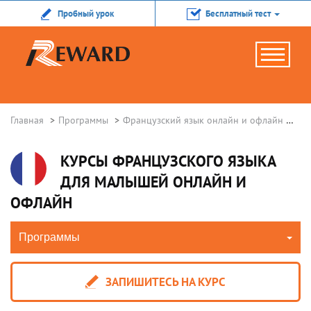
Пробный урок
Бесплатный тест
Главная
Программы
Французский язык онлайн и офлайн
Фр
КУРСЫ ФРАНЦУЗСКОГО ЯЗЫКА
ДЛЯ МАЛЫШЕЙ ОНЛАЙН И
ОФЛАЙН
Программы
ЗАПИШИТЕСЬ НА КУРС