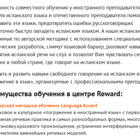
ность совместного обучения у иностранного преподавател
ля испанского языка и отечественного преподавателя помо
авить эти языки, предотвратить ошибки русскоговорящих
аточно быстро овладеть испанским языком. А наши испански
имые по авторской методике с использованием специальн
ческих разработок, снимут языковой барьер, разовьют нав
ятия испанской речи на слух и позволят Вам чувствовать се
но в любой стране, где говорят на испанском языке.
ить и развить навыки свободного говорения на испанском 
жение в язык», организуемые с профессиональными препод
мущества обучения в центре Reward:
орская методика обучения Language Accent
ковое и культурное «погружение в иностранный язык» с первог
ивная речевая практика в самых разнообразных формах, мног
тановку красивого произношения, устранение интерференции 
оматизма важнейших речевых моделей.