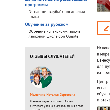
программы
"Испанские клубы" с носителями
языка
Обучение за рубежом
Обучение испанскому языку в
языковой школе don Quijote
Испанс
в мире
ОТЗЫВЫ СЛУШАТЕЛЕЙ
Венесу
для пу
из пре
Центр 
испанс
обучен
Малюгина Наталья Сергеевна
и отеч
Я начала изучать испанский язык
с нулевого уровня в «Ревод» меньше года