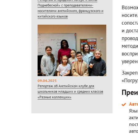
Поднебесной» с преподавателями-
Возмож
носителями английского, французского и
носите
китайского языков
сопост
и дост
провод
методи
воспри
уверен
Закреп
«Погру
09.04.2025
Репортаж об Английском клубе для
Преи
школьников младших и средних классов
«Разные коллекции»
Авт
Язы
акт
пос
авт