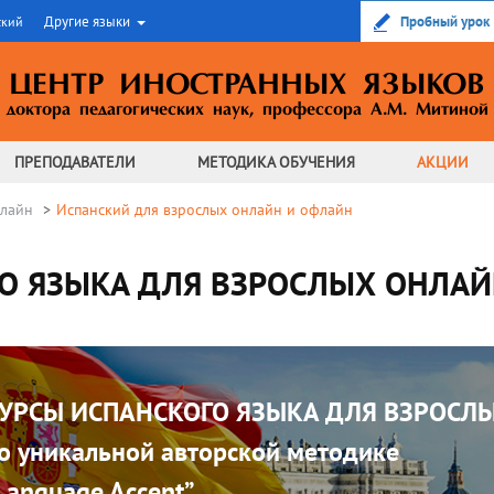
Другие языки
Пробный урок
ский
ЦЕНТР ИНОСТРАННЫХ ЯЗЫКОВ
доктора педагогических наук,
профессора А.М. Митиной
ПРЕПОДАВАТЕЛИ
МЕТОДИКА
ОБУЧЕНИЯ
АКЦИИ
флайн
Испанский для взрослых онлайн и офлайн
О ЯЗЫКА ДЛЯ ВЗРОСЛЫХ ОНЛАЙ
УРСЫ ИСПАНСКОГО ЯЗЫКА ДЛЯ ВЗРОСЛ
о уникальной авторской методике
Language Accent”