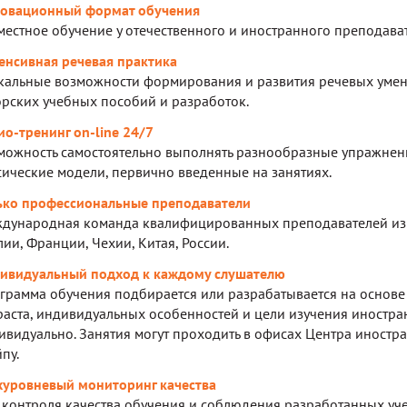
овационный формат обучения
местное обучение у отечественного и иностранного преподава
енсивная речевая практика
кальные возможности формирования и развития речевых умен
орских учебных пособий и разработок.
ио-тренинг on-line 24/7
можность самостоятельно выполнять разнообразные упражнени
сические модели, первично введенные на занятиях.
ько профессиональные преподаватели
дународная команда квалифицированных преподавателей из 
лии, Франции, Чехии, Китая, России.
ивидуальный подход к каждому слушателю
грамма обучения подбирается или разрабатывается на основе
раста, индивидуальных особенностей и цели изучения иностран
ивидуально. Занятия могут проходить в офисах Центра иностра
пу.
хуровневый мониторинг качества
 контроля качества обучения и соблюдения разработанных уч