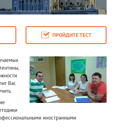
К
ПРОЙДИТЕ ТЕСТ
зучаемых
гентины,
ожности
лит Вас
чить.
ие
етодики
профессиональными иностранными