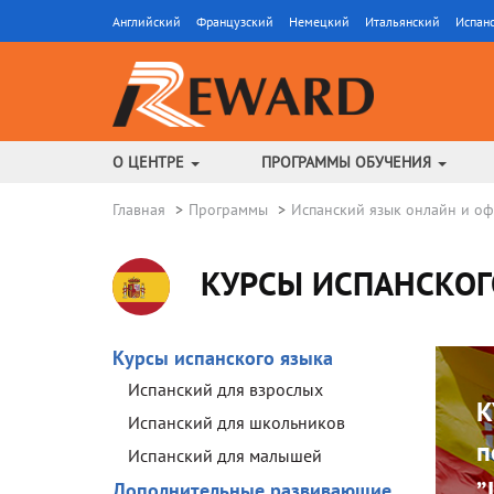
Английский
Французский
Немецкий
Итальянский
Испан
О ЦЕНТРЕ
ПРОГРАММЫ ОБУЧЕНИЯ
Главная
Программы
Испанский язык онлайн и о
КУРСЫ ИСПАНСКОГ
Курсы испанского языка
Испанский для взрослых
К
Испанский для школьников
п
Испанский для малышей
”
Дополнительные развивающие