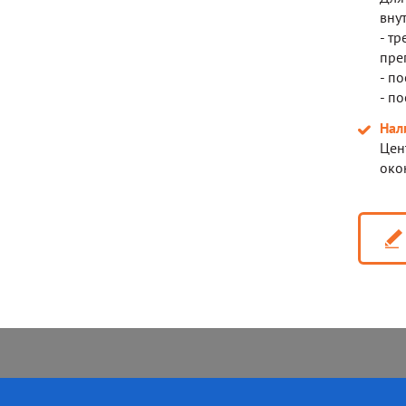
вну
- т
пре
- п
- п
Нал
Цен
око