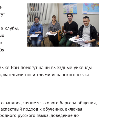
я-
гут
е клубы,
ых
ык
бя
языке Вам помогут наши выездные уикенды
авателями-носителями испанского языка.
о занятия, снятие языкового барьера общения,
оаспектный подход к обучению, включая
родного русского языка, доведение до