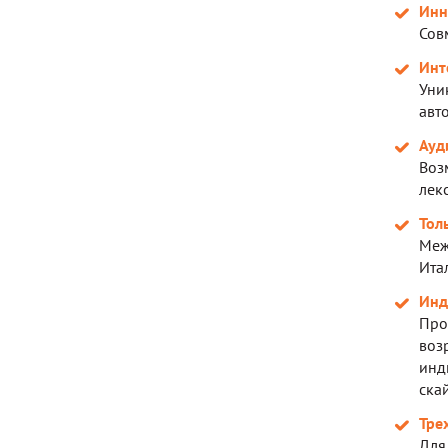
Инн
Сов
Инт
Уни
авт
Ауд
Воз
лек
Тол
Меж
Ита
Инд
Про
воз
инд
скай
Тре
Для